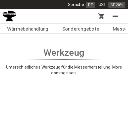
Sprache:
USt.:
DE
AT: 20%
shopping_cart
menu
Wärmebehandlung
Sonderangebote
Messer
Werkzeug
Unterschiedliches Werkzeug für die Messerherstellung. More
coming soon!