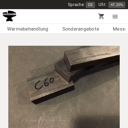
Sprache:
USt.:
DE
AT: 20%
shopping_cart
menu
Wärmebehandlung
Sonderangebote
Messer