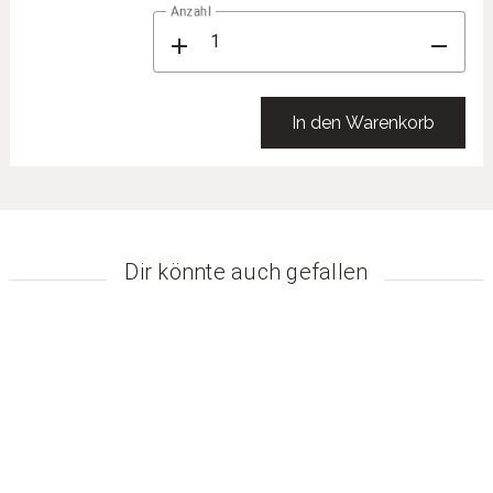
Anzahl
add
remove
In den Warenkorb
Dir könnte auch gefallen