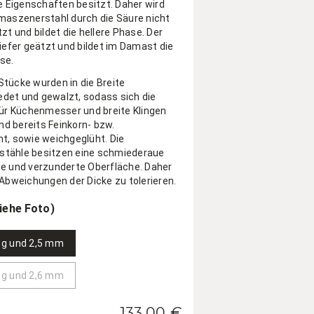
re Eigenschaften besitzt. Daher wird
maszenerstahl durch die Säure nicht
zt und bildet die hellere Phase. Der
tiefer geätzt und bildet im Damast die
se.
tücke wurden in die Breite
et und gewalzt, sodass sich die
für Küchenmesser und breite Klingen
ind bereits Feinkorn- bzw.
t, sowie weichgeglüht. Die
tähle besitzen eine schmiederaue
e und verzunderte Oberfläche. Daher
 Abweichungen der Dicke zu tolerieren.
iehe Foto)
8 g und 2,5 mm
8 g und 2,6 mm
133,00 €