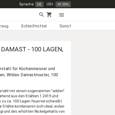
Sprache:
USt.:
DE
AT: 20%
search
shopping_cart
menu
zeug
Schleifmittel
Sonstiges
 DAMAST - 100 LAGEN,
stahl für Küchenmesser und
gen, Wildes Damastmuster, 100
tahl mit einem sogenannten "wilden"
ehend aus den Stählen 1.2419 und
e zu ca. 100 Lagen feuerverschweißt
e Stähle kombinieren sich ideal, wobei
fgrund des erhöhten Nickelgehalts von