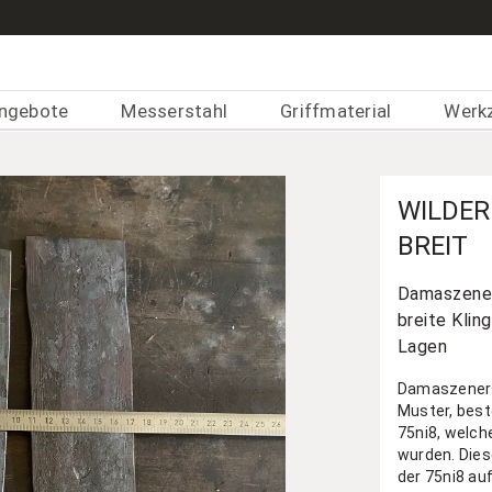
ngebote
Messerstahl
Griffmaterial
Werk
WILDER
BREIT
Damaszener
breite Klin
Lagen
Damaszeners
Muster, best
75ni8, welch
wurden. Dies
der 75ni8 au