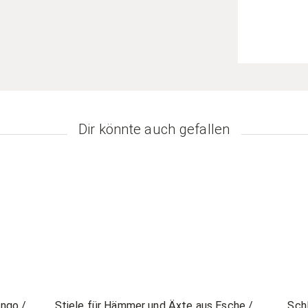
Dir könnte auch gefallen
ango /
Stiele für Hämmer und Äxte aus Esche /
Schl