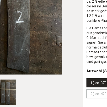
ca. 2 % edle
dieser im Da
so stark geät
1.2419 wird 
dunklere Pha
Die Damast-S
ausgeschmied
Größe ideal 
eignet. Sie s
normalgeglüh
Damaszeners
bzw. gewalzt
sind geringe
Auswahl (S
1 ) ca. 37
2 ) ca. 42